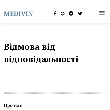
Skip
to
MEDIVIN
content
TOG
NAVI
Відмова від
відповідальності
Про нас